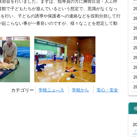
習会を行いました。まずは、指導員の方に胸骨圧迫・人工呼
育館で子どもたちが遊んでいるという想定で、意識がなくなっ
2
報を行い、子どもの誘導や保護者への連絡などを役割分担して行
2
が起こらない事が一番良いのですが、様々なことを想定して動
2
2
2
2
2
2
2
カテゴリー
学校ニュ―ス
学校から
安心・安全
20
「