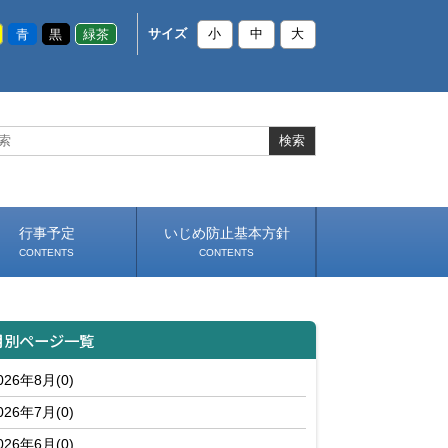
青
黒
緑茶
サイズ
小
中
大
行事予定
いじめ防止基本方針
CONTENTS
CONTENTS
月別ページ一覧
026年8月(0)
026年7月(0)
026年6月(0)