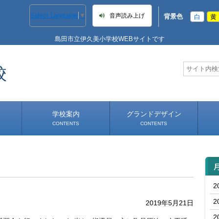
Select Language
▼
音声読み上げ
背景色
白
黄
島田市立伊久美小学校WEBサイトです
校
学校案内
グランドデザイン
CONTENTS
CONTENTS
学校長あいさつ
学校へのアクセス
2
2
2019年5月21日
2