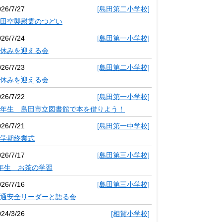
026/7/27
[島田第二小学校]
田空襲慰霊のつどい
026/7/24
[島田第一小学校]
休みを迎える会
026/7/23
[島田第二小学校]
休みを迎える会
026/7/22
[島田第一小学校]
年生 島田市立図書館で本を借りよう！
026/7/21
[島田第一中学校]
学期終業式
026/7/17
[島田第三小学校]
年生 お茶の学習
026/7/16
[島田第三小学校]
通安全リーダーと語る会
024/3/26
[相賀小学校]