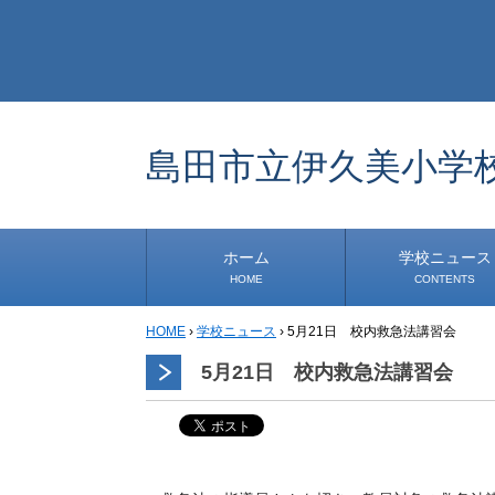
島田市立伊久美小学
ホーム
学校ニュース
HOME
CONTENTS
HOME
›
学校ニュース
›
5月21日 校内救急法講習会
学校から
安心・安全
1年生
2年生
3年生
4年生
5年生
6年生
事務・保健室から
児童会・部活から
研修
小中連携事業
その他
5月21日 校内救急法講習会