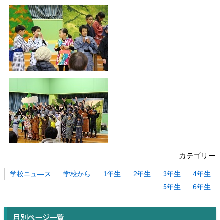
カテゴリー
学校ニュ―ス
学校から
1年生
2年生
3年生
4年生
5年生
6年生
月別ページ一覧