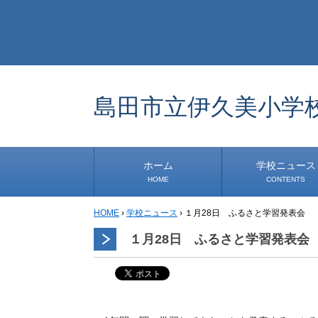
島田市立伊久美小学
ホーム
学校ニュース
HOME
CONTENTS
HOME
›
学校ニュース
›
１月28日 ふるさと学習発表会
学校から
安心・安全
1年生
2年生
3年生
4年生
5年生
6年生
事務・保健室から
児童会・部活から
研修
小中連携事業
その他
１月28日 ふるさと学習発表会