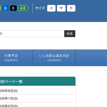
青
黒
緑茶
サイズ
小
中
大
行事予定
いじめ防止基本方針
CONTENTS
CONTENTS
月別ページ一覧
026年8月(0)
026年7月(0)
026年6月(0)