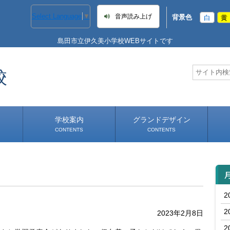
Select Language
▼
音声読み上げ
背景色
白
黄
島田市立伊久美小学校WEBサイトです
校
学校案内
グランドデザイン
CONTENTS
CONTENTS
学校長あいさつ
学校へのアクセス
2
2
2023年2月8日
2