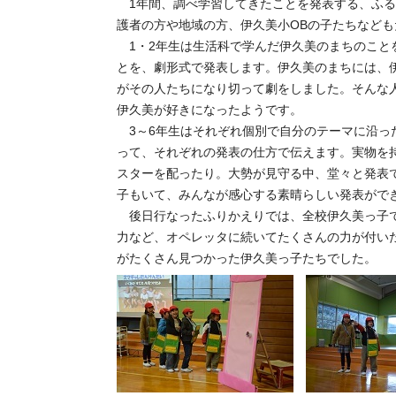
1年間、調べ学習してきたことを発表する、ふる
護者の方や地域の方、伊久美小OBの子たちなど
1・2年生は生活科で学んだ伊久美のまちのこと
とを、劇形式で発表します。伊久美のまちには、
がその人たちになり切って劇をしました。そんな
伊久美が好きになったようです。
3～6年生はそれぞれ個別で自分のテーマに沿っ
って、それぞれの発表の仕方で伝えます。実物を
スターを配ったり。大勢が見守る中、堂々と発表
子もいて、みんなが感心する素晴らしい発表がで
後日行なったふりかえりでは、全校伊久美っ子で
力など、オペレッタに続いてたくさんの力が付い
がたくさん見つかった伊久美っ子たちでした。