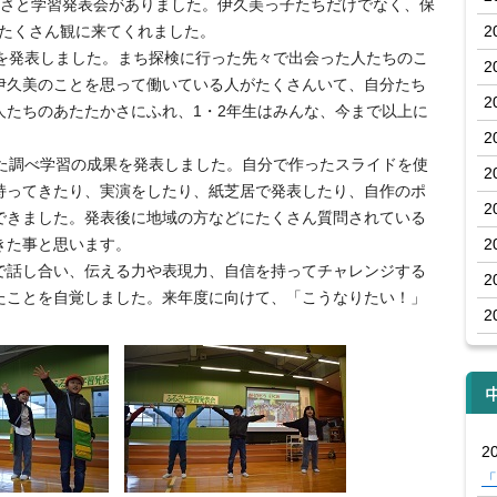
さと学習発表会がありました。伊久美っ子たちだけでなく、保
もたくさん観に来てくれました。
2
を発表しました。まち探検に行った先々で出会った人たちのこ
2
伊久美のことを思って働いている人がたくさんいて、自分たち
2
人たちのあたたかさにふれ、1・2年生はみんな、今まで以上に
2
た調べ学習の成果を発表しました。自分で作ったスライドを使
2
持ってきたり、実演をしたり、紙芝居で発表したり、自作のポ
2
できました。発表後に地域の方などにたくさん質問されている
きた事と思います。
2
話し合い、伝える力や表現力、自信を持ってチャレンジする
2
たことを自覚しました。来年度に向けて、「こうなりたい！」
2
20
「