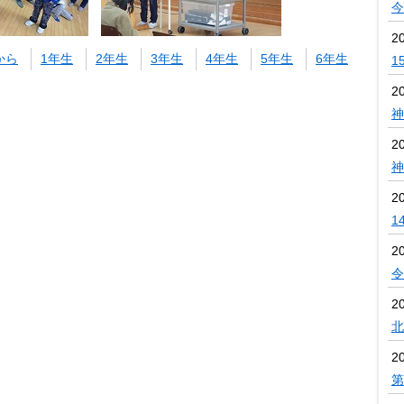
今
2
から
1年生
2年生
3年生
4年生
5年生
6年生
1
2
神
2
神
2
1
2
令
2
北
2
第