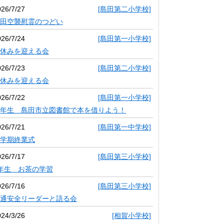
026/7/27
[島田第二小学校]
田空襲慰霊のつどい
026/7/24
[島田第一小学校]
休みを迎える会
026/7/23
[島田第二小学校]
休みを迎える会
026/7/22
[島田第一小学校]
年生 島田市立図書館で本を借りよう！
026/7/21
[島田第一中学校]
学期終業式
026/7/17
[島田第三小学校]
年生 お茶の学習
026/7/16
[島田第三小学校]
通安全リーダーと語る会
024/3/26
[相賀小学校]