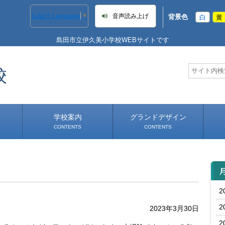
Select Language
▼
音声読み上げ
背景色
白
黄
島田市立伊久美小学校WEBサイトです
校
学校案内
グランドデザイン
CONTENTS
CONTENTS
学校長あいさつ
学校へのアクセス
2
2
2023年3月30日
2