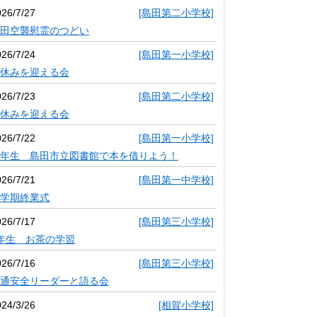
026/7/27
[島田第二小学校]
田空襲慰霊のつどい
026/7/24
[島田第一小学校]
休みを迎える会
026/7/23
[島田第二小学校]
休みを迎える会
026/7/22
[島田第一小学校]
年生 島田市立図書館で本を借りよう！
026/7/21
[島田第一中学校]
学期終業式
026/7/17
[島田第三小学校]
年生 お茶の学習
026/7/16
[島田第三小学校]
通安全リーダーと語る会
024/3/26
[相賀小学校]