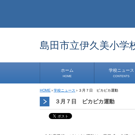
島田市立伊久美小学
ホーム
学校ニュース
HOME
CONTENTS
HOME
›
学校ニュース
›
３月７日 ピカピカ運動
学校から
安心・安全
1年生
2年生
3年生
4年生
5年生
6年生
事務・保健室から
児童会・部活から
研修
小中連携事業
その他
３月７日 ピカピカ運動