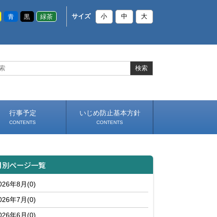
青
黒
緑茶
サイズ
小
中
大
行事予定
いじめ防止基本方針
CONTENTS
CONTENTS
月別ページ一覧
026年8月(0)
026年7月(0)
026年6月(0)