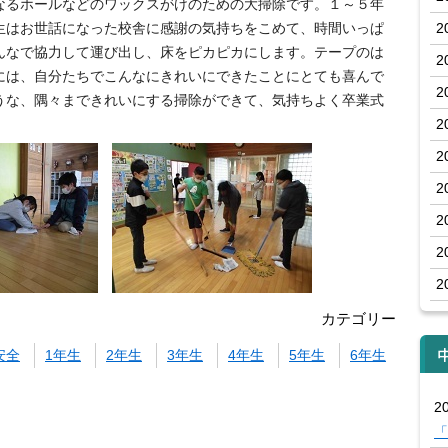
るホールなどのワックスがけのための大掃除です。１～５年
生はお世話になった校舎に感謝の気持ちをこめて、時間いっぱ
2
んなで協力して運び出し、床をピカピカにします。テープのは
2
には、自分たちでこんなにきれいにできたことにとても喜んで
2
うな、隅々まできれいにする掃除ができて、気持ちよく卒業式
2
2
2
2
2
2
カテゴリー
安全
1年生
2年生
3年生
4年生
5年生
6年生
20
「