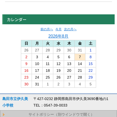
カレンダー
前の月へ
今月
次の月へ
2026年8月
日
月
火
水
木
金
土
26
27
28
29
30
31
1
2
3
4
5
6
7
8
9
10
11
12
13
14
15
16
17
18
19
20
21
22
23
24
25
26
27
28
29
30
31
1
2
3
4
5
島田市立伊久美
〒427-0232 静岡県島田市伊久美3690番地の1
小学校
TEL：0547-39-0033
サイトポリシー（別ウインドウで開く）