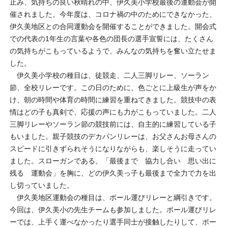
止み、気持ちの良い秋晴れの中、伊久美小学校最後の運動会が開
催されました。今年度は、コロナ禍の中のためにできなかった、
伊久美地区との合同運動会を開催することができました。開会式
での代表の1年生の言葉や各色の団長の選手宣誓には、たくさん
の気持ちがこもっているようで、みんなの気持ちを奮い立たせま
した。
伊久美小学校の種目は、徒競走、二人三脚リレー、ソーラン
節、全校リレーです。この日のために、色ごとに上級生が声をか
け、朝の時間や体育の時間に練習を重ねてきました。競技中の表
情はどの子も真剣で、応援の声にも力がこもっていました。二人
三脚リレーやソーラン節の競技前には、自主的に練習している子
もいました。親子競技のデカパンリレーは、お父さんお母さんの
スピードに引きずられそうになりながらも、楽しそうに走ってい
ました。スローガンである、「最後まで 協力し合い 思い出に
残る 運動会」を胸に、どの伊久美っ子も最後まで全力で力を出
し切っていました。
伊久美地区運動会の種目は、ボール運びリレーと綱引きです。
今回は、伊久美小の先生チームも参加しました。ボール運びリレ
ーでは、上手く運べなかったり選手同士が接触したりして、ボー