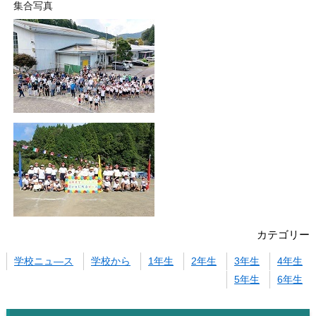
集合写真
カテゴリー
学校ニュ―ス
学校から
1年生
2年生
3年生
4年生
5年生
6年生