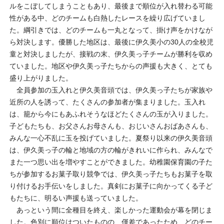
ルをこぼしてしまうこともあり、最後まで順位が入れ替わる可能
性がある中、どのチームも白熱したレースを繰り広げていまし
た。綱引きでは、どのチームも一丸となって、掛け声をかけなが
ら対決します。優勝した地区は、最後に伊久美小の30人の全校児
童と対決しましたが、接戦の末、伊久美っ子チームが勝利を収め
ていました。地区や伊久美っ子たちからの声援も大きく、とても
盛り上がりました。
全員参加の玉入れと伊久美音頭では、伊久美っ子たちが家族や
近所の人を誘って、たくさんの参加者が集まりました。玉入れ
は、籠から今にもあふれそうなほどたくさんの玉が入りました。
子どもたちも、お父さんお母さんも、おじいさんおばあさんも、
みんな一心不乱に玉を投げていました。夏祭り以来の伊久美音頭
は、伊久美っ子の輪と地域の方の輪がきれいに作られ、みんなで
また一つ思い出を増やすことができました。幼稚園保育園の子た
ちが参加するお菓子取り競争では、伊久美っ子たちもお菓子を取
り付けるお手伝いをしました。真剣にお菓子に向かってくる子ど
もたちに、明るい声援も送っていました。
あっという間に全種目を終え、楽しかった運動会が幕を閉じま
した。色別に順位はついたものの、僅差であったため、どのチー