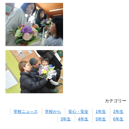
カテゴリー
学校ニュ―ス
学校から
安心・安全
1年生
2年生
3年生
4年生
5年生
6年生