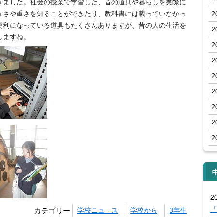
ました。社会の授業で学習した、昔の道具や暮らしを実際に
きさや重さを知ることができたり、教科書には載っていなかっ
2
便利になっている道具もたくさんありますが、昔の人の生活を
2
しますね。
2
2
2
2
2
2
2
20
「
カテゴリー
学校ニュ―ス
学校から
3年生