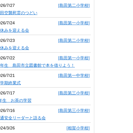
026/7/27
[島田第二小学校]
田空襲慰霊のつどい
026/7/24
[島田第一小学校]
休みを迎える会
026/7/23
[島田第二小学校]
休みを迎える会
026/7/22
[島田第一小学校]
年生 島田市立図書館で本を借りよう！
026/7/21
[島田第一中学校]
学期終業式
026/7/17
[島田第三小学校]
年生 お茶の学習
026/7/16
[島田第三小学校]
通安全リーダーと語る会
024/3/26
[相賀小学校]