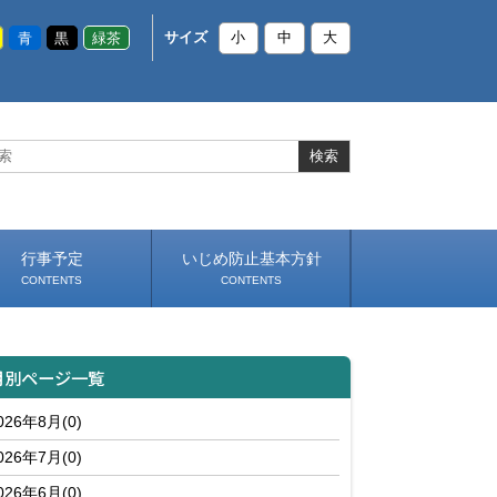
青
黒
緑茶
サイズ
小
中
大
行事予定
いじめ防止基本方針
CONTENTS
CONTENTS
月別ページ一覧
026年8月(0)
026年7月(0)
026年6月(0)