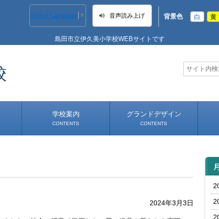
Select Language
▼
音声読み上げ
背景色
白
黄
島田市立伊久美小学校WEBサイトです
校
学校案内
グランドデザイン
CONTENTS
CONTENTS
学校長あいさつ
学校へのアクセス
2
2
2024年3月3日
2