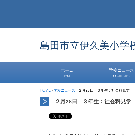
島田市立伊久美小学
ホーム
学校ニュース
HOME
CONTENTS
HOME
›
学校ニュース
›
２月28日 ３年生：社会科見学
学校から
安心・安全
1年生
2年生
3年生
4年生
5年生
6年生
事務・保健室から
児童会・部活から
研修
小中連携事業
その他
２月28日 ３年生：社会科見学