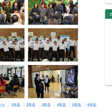
から
1年生
2年生
3年生
4年生
5年生
6年生