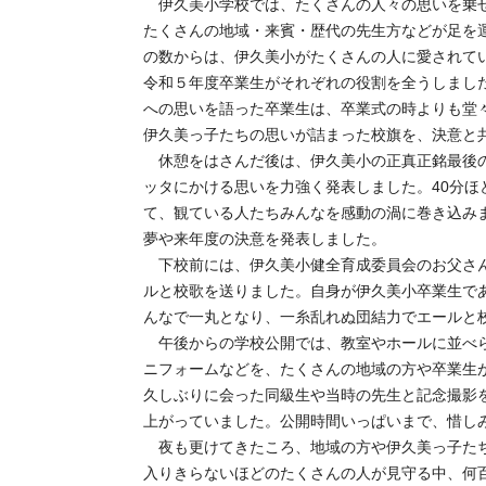
伊久美小学校では、たくさんの人々の思いを乗せ
たくさんの地域・来賓・歴代の先生方などが足を
の数からは、伊久美小がたくさんの人に愛されて
令和５年度卒業生がそれぞれの役割を全うしまし
への思いを語った卒業生は、卒業式の時よりも堂
伊久美っ子たちの思いが詰まった校旗を、決意と
休憩をはさんだ後は、伊久美小の正真正銘最後の
ッタにかける思いを力強く発表しました。40分
て、観ている人たちみんなを感動の渦に巻き込み
夢や来年度の決意を発表しました。
下校前には、伊久美小健全育成委員会のお父さん
ルと校歌を送りました。自身が伊久美小卒業生で
んなで一丸となり、一糸乱れぬ団結力でエールと
午後からの学校公開では、教室やホールに並べら
ニフォームなどを、たくさんの地域の方や卒業生
久しぶりに会った同級生や当時の先生と記念撮影
上がっていました。公開時間いっぱいまで、惜し
夜も更けてきたころ、地域の方や伊久美っ子たち
入りきらないほどのたくさんの人が見守る中、何