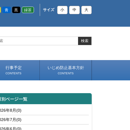
青
黒
緑茶
サイズ
小
中
大
行事予定
いじめ防止基本方針
CONTENTS
CONTENTS
月別ページ一覧
026年8月(0)
026年7月(0)
026年6月(0)