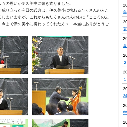
人々の思いが伊久美中に響き渡りました。
2
成り立った今日の式典は、伊久美小に携わるたくさんの人た
島
てしまいますが、これからもたくさんの人の心に「こころのふ
2
。今まで伊久美小に携わってくれた方々、本当にありがとうご
夏
2
夏
2
２
2
１
2
3
2
交
2