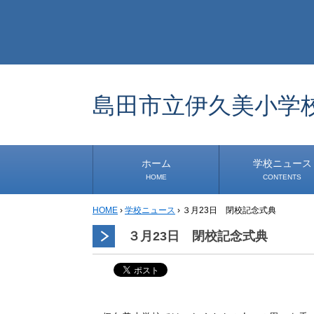
島田市立伊久美小学
ホーム
学校ニュース
HOME
CONTENTS
HOME
›
学校ニュース
›
３月23日 閉校記念式典
学校から
安心・安全
1年生
2年生
3年生
4年生
5年生
6年生
事務・保健室から
児童会・部活から
研修
小中連携事業
その他
３月23日 閉校記念式典