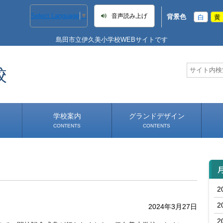
Select Language
▼
音声読み上げ
背景色
白
黄
島田市立伊久美小学校WEBサイトです
校
学校案内
グランドデザイン
CONTENTS
CONTENTS
学校長あいさつ
学校へのアクセス
2
2
2024年3月27日
2