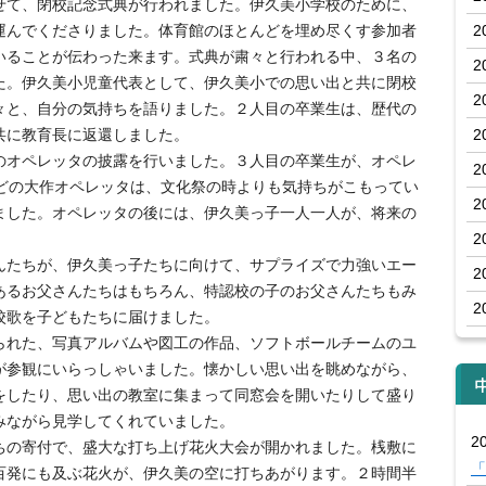
て、閉校記念式典が行われました。伊久美小学校のために、
運んでくださりました。体育館のほとんどを埋め尽くす参加者
2
いることが伝わった来ます。式典が粛々と行われる中、３名の
2
た。伊久美小児童代表として、伊久美小での思い出と共に閉校
2
々と、自分の気持ちを語りました。２人目の卒業生は、歴代の
共に教育長に返還しました。
2
オペレッタの披露を行いました。３人目の卒業生が、オペレ
2
ほどの大作オペレッタは、文化祭の時よりも気持ちがこもってい
2
ました。オペレッタの後には、伊久美っ子一人一人が、将来の
2
たちが、伊久美っ子たちに向けて、サプライズで力強いエー
2
あるお父さんたちはもちろん、特認校の子のお父さんたちもみ
2
校歌を子どもたちに届けました。
れた、写真アルバムや図工の作品、ソフトボールチームのユ
が参観にいらっしゃいました。懐かしい思い出を眺めながら、
をしたり、思い出の教室に集まって同窓会を開いたりして盛り
みながら見学してくれていました。
20
の寄付で、盛大な打ち上げ花火大会が開かれました。桟敷に
「
百発にも及ぶ花火が、伊久美の空に打ちあがります。２時間半