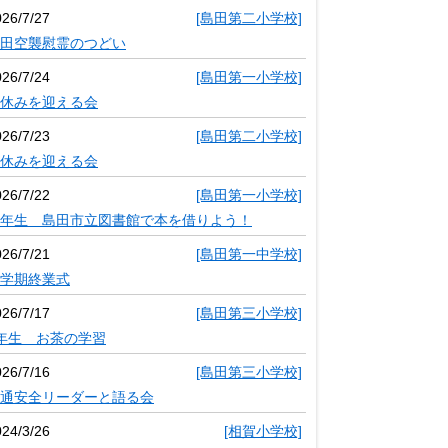
026/7/27
[島田第二小学校]
田空襲慰霊のつどい
026/7/24
[島田第一小学校]
休みを迎える会
026/7/23
[島田第二小学校]
休みを迎える会
026/7/22
[島田第一小学校]
年生 島田市立図書館で本を借りよう！
026/7/21
[島田第一中学校]
学期終業式
026/7/17
[島田第三小学校]
年生 お茶の学習
026/7/16
[島田第三小学校]
通安全リーダーと語る会
024/3/26
[相賀小学校]