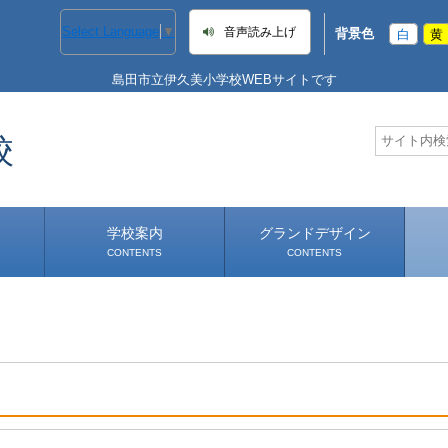
Select Language
▼
音声読み上げ
背景色
白
黄
島田市立伊久美小学校WEBサイトです
校
学校案内
グランドデザイン
CONTENTS
CONTENTS
学校長あいさつ
学校へのアクセス