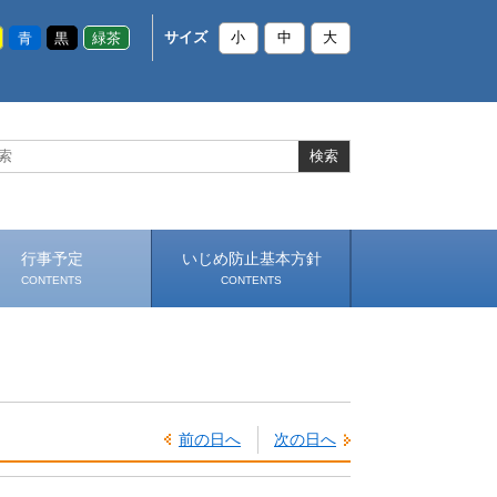
青
黒
緑茶
サイズ
小
中
大
行事予定
いじめ防止基本方針
CONTENTS
CONTENTS
前の日へ
次の日へ