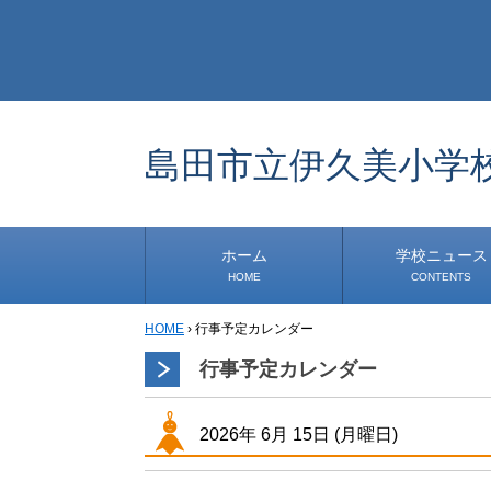
島田市立伊久美小学
ホーム
学校ニュース
HOME
CONTENTS
HOME
›
行事予定カレンダー
学校から
安心・安全
1年生
2年生
3年生
4年生
5年生
6年生
事務・保健室から
児童会・部活から
研修
小中連携事業
その他
行事予定カレンダー
2026年
6月
15日
(月
曜日
)